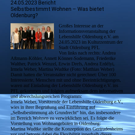
24.05.2023 Bericht
Selbstbestimmt Wohnen – Was bietet
Oldenburg?
Großes Interesse an der
Informationsveranstaltung der
Lebenshilfe Oldenburg e.V. am
24.05.2023 im Kulturzentrum der
Stadt Oldenburg PFL
Von links nach rechts: Andrea
Aßmann-Köhler, Annett Könner-Sodemann, Friederike
Walther, Patrick Wenzel, Erwin Drefs, Andrea Erdélyi,
Irmela Weber, Martina Wudtke (Foto: Matthias Weber)
Damit hatten die Veranstalter nicht gerechnet: Über 100
Interessierte, Menschen mit und ohne Beeinträchtigungen,
waren auf Einladung der Lebenshilfe Oldenburg e.V. ins
PFL gekommen und folgten aufmerksam dem informativen
und abwechslungsreichen Programm:
Irmela Weber, Vorsitzende der Lebenshilfe Oldenburg e.V.,
wies in ihrer Begrüßung und Einführung auf
„Selbstbestimmung als Grundrecht“ hin, das insbesondere
im Bereich Wohnen zu verwirklichen sei. Es folgte die
Vorstellung von Wohnangeboten in Oldenburg:
Martina Wudtke stellte die Konzeption des Gertrudenheims
vor und betonte dabei die Flexibilität innerhalb dieses