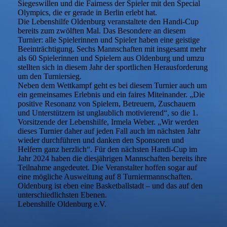
Siegeswillen und die Fairness der Spieler mit den Special
Olympics, die er gerade in Berlin erlebt hat.
Die Lebenshilfe Oldenburg veranstaltete den Handi-Cup
bereits zum zwölften Mal. Das Besondere an diesem
Turnier: alle Spielerinnen und Spieler haben eine geistige
Beeinträchtigung. Sechs Mannschaften mit insgesamt mehr
als 60 Spielerinnen und Spielern aus Oldenburg und umzu
stellten sich in diesem Jahr der sportlichen Herausforderung
um den Turniersieg.
Neben dem Wettkampf geht es bei diesem Turnier auch um
ein gemeinsames Erlebnis und ein faires Miteinander. „Die
positive Resonanz von Spielern, Betreuern, Zuschauern
und Unterstützern ist unglaublich motivierend“, so die 1.
Vorsitzende der Lebenshilfe, Irmela Weber. „Wir werden
dieses Turnier daher auf jeden Fall auch im nächsten Jahr
wieder durchführen und danken den Sponsoren und
Helfern ganz herzlich“. Für den nächsten Handi-Cup im
Jahr 2024 haben die diesjährigen Mannschaften bereits ihre
Teilnahme angedeutet. Die Veranstalter hoffen sogar auf
eine mögliche Ausweitung auf 8 Turniermannschaften.
Oldenburg ist eben eine Basketballstadt – und das auf den
unterschiedlichsten Ebenen.
Lebenshilfe Oldenburg e.V.