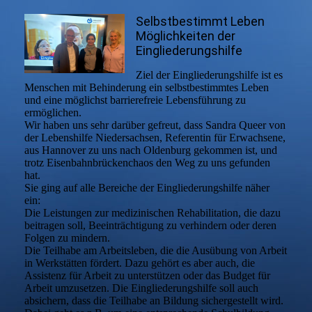
Selbstbestimmt Leben
Möglichkeiten der
Eingliederungshilfe
Ziel der Eingliederungshilfe ist es
Menschen mit Behinderung ein selbstbestimmtes Leben
und eine möglichst barrierefreie Lebensführung zu
ermöglichen.
Wir haben uns sehr darüber gefreut, dass Sandra Queer von
der Lebenshilfe Niedersachsen, Referentin für Erwachsene,
aus Hannover zu uns nach Oldenburg gekommen ist, und
trotz Eisenbahnbrückenchaos den Weg zu uns gefunden
hat.
Sie ging auf alle Bereiche der Eingliederungshilfe näher
ein:
Die Leistungen zur medizinischen Rehabilitation, die dazu
beitragen soll, Beeinträchtigung zu verhindern oder deren
Folgen zu mindern.
Die Teilhabe am Arbeitsleben, die die Ausübung von Arbeit
in Werkstätten fördert. Dazu gehört es aber auch, die
Assistenz für Arbeit zu unterstützen oder das Budget für
Arbeit umzusetzen. Die Eingliederungshilfe soll auch
absichern, dass die Teilhabe an Bildung sichergestellt wird.