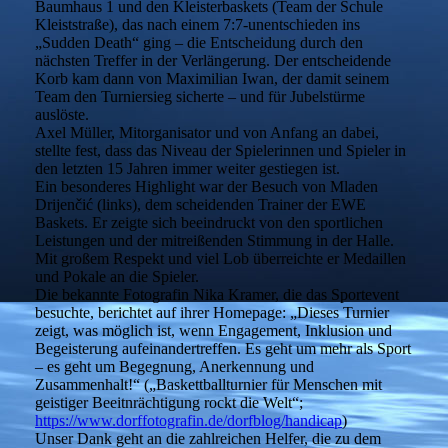
Baumhaus 1 und den Kleisterbaskets (Team der Schule
Kleiststraße), das nach einem 7:7-unentschieden ins
„Sudden Death“ ging – die Entscheidung durch den
nächsten Treffer in der Verlängerung. Der entscheidende
Korb kam dann von Maximilian Iwan, der damit seinem
Team den Turniersieg sicherte – und für Jubelstürme
auslöste.
Axel Müller, Mitorganisator und von Anfang an dabei,
stellte fest, dass das Niveau der Spielerinnen und Spieler in
den letzten 15 Jahren immer weiter gestiegen ist.
Ein besonderes Highlight war der Besuch von Mladen
Drijenčić (links), dem scheidenden Trainer der EWE
Baskets. Er zeigte sich beeindruckt von den sportlichen
Leistungen und der mitreißenden Stimmung in der Halle.
Mit großem Respekt und viel Lob überreichte er Medaillen
und Pokale an die Spieler.
Die bekannte Fotografin Nika Kramer, die das Sportevent
besuchte, berichtet auf ihrer Homepage: „Dieses Turnier
zeigt, was möglich ist, wenn Engagement, Inklusion und
Begeisterung aufeinandertreffen. Es geht um mehr als Sport
– es geht um Begegnung, Anerkennung und
Zusammenhalt!“ („Baskettballturnier für Menschen mit
geistiger Beeitnrächtigung rockt die Welt“;
https://www.dorffotografin.de/dorfblog/handicap
)
Unser Dank geht an die zahlreichen Helfer, die zu dem