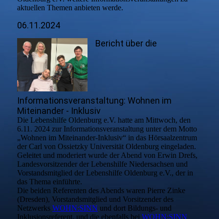
aktuellen Themen anbieten werde.
06.11.2024
Bericht über die
Informationsveranstaltung: Wohnen im
Miteinander - Inklusiv
Die Lebenshilfe Oldenburg e.V. hatte am Mittwoch, den
6.11. 2024 zur Informationsveranstaltung unter dem Motto
„Wohnen im Miteinander-Inklusiv“ in das Hörsaalzentrum
der Carl von Ossietzky Universität Oldenburg eingeladen.
Geleitet und moderiert wurde der Abend von Erwin Drefs,
Landesvorsitzender der Lebenshilfe Niedersachsen und
Vorstandsmitglied der Lebenshilfe Oldenburg e.V., der in
das Thema einführte.
Die beiden Referenten des Abends waren Pierre Zinke
(Dresden), Vorstandsmitglied und Vorsitzender des
Netzwerks
WOHN:SINN
und dort Bildungs- und
Inklusionsreferent, und die ebenfalls bei
WOHN:SINN