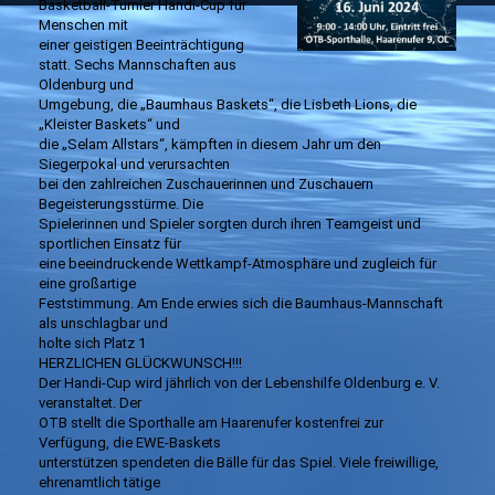
Basketball-Turnier Handi-Cup für
Menschen mit
einer geistigen Beeinträchtigung
statt. Sechs Mannschaften aus
Oldenburg und
Umgebung, die „Baumhaus Baskets“, die Lisbeth Lions, die
„Kleister Baskets“ und
die „Selam Allstars“, kämpften in diesem Jahr um den
Siegerpokal und verursachten
bei den zahlreichen Zuschauerinnen und Zuschauern
Begeisterungsstürme. Die
Spielerinnen und Spieler sorgten durch ihren Teamgeist und
sportlichen Einsatz für
eine beeindruckende Wettkampf-Atmosphäre und zugleich für
eine großartige
Feststimmung. Am Ende erwies sich die Baumhaus-Mannschaft
als unschlagbar und
holte sich Platz 1
HERZLICHEN GLÜCKWUNSCH!!!
Der Handi-Cup wird jährlich von der Lebenshilfe Oldenburg e. V.
veranstaltet. Der
OTB stellt die Sporthalle am Haarenufer kostenfrei zur
Verfügung, die EWE-Baskets
unterstützen spendeten die Bälle für das Spiel. Viele freiwillige,
ehrenamtlich tätige