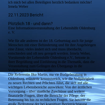
ich mich bei allen Beteiligten herzlich bedanken möchte!
Irmela Weber
22.11.2023 Bericht
Plötzlich 18 - und dann?
Eine Informationsveranstaltung der Lebenshilfe Oldenburg
e. V.
Wie für alle anderen ist der 18. Geburtstag auch für junge
Menschen mit einer Behinderung und für ihre Angehörigen
eine Zäsur, vieles ändert sich und muss überdacht,
entschieden und oft neu geregelt werden. Irmela Weber,
Vorsitzende der Lebenshilfe Oldenburg e.V., betonte in
ihrer Begrüßung und Einführung in die Thematik, dass die
Veranstaltung zum Gelingen des Übergangs in die
Volljährigkeit beitragen wolle.
Die Referentin Ilka Martin, ma vie Budgeberatung in
Oldenburg, erläuterte kenntnisreich, wie die Volljährigkeit
zu neuen Rechten und Pflichten führt, die sich auf alle
wichtigen Lebensbereiche auswirken: Von der ärztlichen
Versorgung – über staatliche Zuschüsse und weitere
finanzielle Fragen, über die Bereiche der Pflege, der
Betreuung bis hin zu rechtlichen Fragen. Sie betonte die
große Bedeutung der bei kognitiver Beeinträchtigung