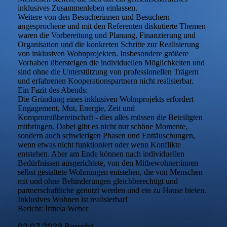
inklusives Zusammenleben einlassen.
Weitere von den Besucherinnen und Besuchern
angesprochene und mit den Referenten diskutierte Themen
waren die Vorbereitung und Planung, Finanzierung und
Organisation und die konkreten Schritte zur Realisierung
von inklusiven Wohnprojekten. Insbesondere größere
Vorhaben übersteigen die individuellen Möglichkeiten und
sind ohne die Unterstützung von professionellen Trägern
und erfahrenen Kooperationspartnern nicht realisierbar.
Ein Fazit des Abends:
Die Gründung eines inklusiven Wohnprojekts erfordert
Engagement, Mut, Energie, Zeit und
Kompromißbereitschaft - dies alles müssen die Beteiligten
mitbringen. Dabei gibt es nicht nur schöne Momente,
sondern auch schwierigen Phasen und Enttäuschungen,
wenn etwas nicht funktioniert oder wenn Konflikte
entstehen. Aber am Ende können nach individuellen
Bedürfnissen ausgerichtete, von den Mitbewohner:innen
selbst gestaltete Wohnungen entstehen, die von Menschen
mit und ohne Behinderungen gleichberechtigt und
partnerschaftliche genutzt werden und ein zu Hause bieten.
Inklusives Wohnen ist realisierbar!
Bericht: Irmela Weber
02.07.2023 Bericht