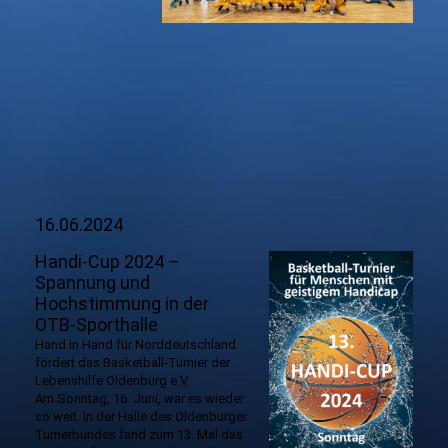
16.06.2024
Handi-Cup 2024 –
Spannung und
Hochstimmung in der
OTB-Sporthalle
Hand in Hand für Norddeutschland
fördert das Basketball-Turnier der
Lebenshilfe Oldenburg e.V.
Am Sonntag, 16. Juni, war es wieder
so weit. In der Halle des Oldenburger
Turnerbundes fand zum 13. Mal das