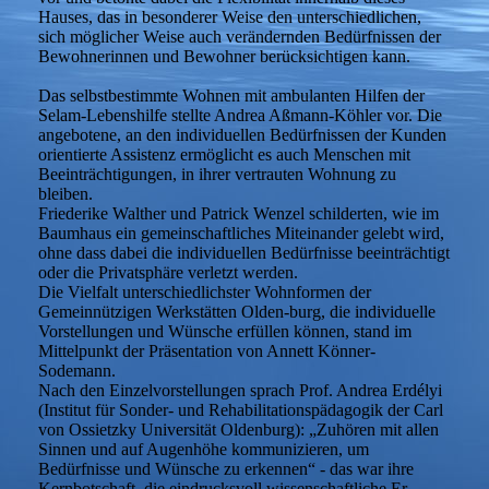
Hauses, das in besonderer Weise den unterschiedlichen,
sich möglicher Weise auch verändernden Bedürfnissen der
Bewohnerinnen und Bewohner berücksichtigen kann.
Das selbstbestimmte Wohnen mit ambulanten Hilfen der
Selam-Lebenshilfe stellte Andrea Aßmann-Köhler vor. Die
angebotene, an den individuellen Bedürfnissen der Kunden
orientierte Assistenz ermöglicht es auch Menschen mit
Beeinträchtigungen, in ihrer vertrauten Wohnung zu
bleiben.
Friederike Walther und Patrick Wenzel schilderten, wie im
Baumhaus ein gemeinschaftliches Miteinander gelebt wird,
ohne dass dabei die individuellen Bedürfnisse beeinträchtigt
oder die Privatsphäre verletzt werden.
Die Vielfalt unterschiedlichster Wohnformen der
Gemeinnützigen Werkstätten Olden-burg, die individuelle
Vorstellungen und Wünsche erfüllen können, stand im
Mittelpunkt der Präsentation von Annett Könner-
Sodemann.
Nach den Einzelvorstellungen sprach Prof. Andrea Erdélyi
(Institut für Sonder- und Rehabilitationspädagogik der Carl
von Ossietzky Universität Oldenburg): „Zuhören mit allen
Sinnen und auf Augenhöhe kommunizieren, um
Bedürfnisse und Wünsche zu erkennen“ - das war ihre
Kernbotschaft, die eindrucksvoll wissenschaftliche Er-