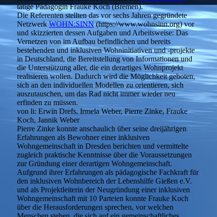
tätige Pädagogin Frauke Koch (Bremen).
Die Referenten stellten das vor sechs Jahren gegründete
Netzwerk
WOHN:SINN
(https://www.wohnsinn.org) vor
und skizzierten dessen Aufgaben und Arbeitsweise: Das
Vernetzen von im Aufbau befindlichen und bereits
bestehenden und inklusiven Wohninitiativen und -projekte
in Deutschland, die Bereitstellung von Informationen und
die Unterstützung aller, die ein derartiges Wohnprojekt
realisieren wollen. Dadurch wird die Möglichkeit geboten,
sich an den individuellen Modellen zu orientieren, sich
auszutauschen, um das Rad nicht immer wieder neu
erfinden zu müssen.
von li: Erwin Drefs, Irmela Weber, Pierre Zinke, Frauke
Koch, Jannik Weber
Pierre Zinke konnte anschaulich über seine dreijährigen
Erfahrungen als Bewohner einer inklusiven
Wohngemeinschaft in Dresden berichten und vermittelte
zugleich praktische Kenntnisse über die Voraussetzungen
zur Gründung einer derartigen Wohngemeinschaft.
Aufgrund ihrer Erfahrungen als pädagogische Fachkraft für
den inklusiven Wohnbereich der Lebenshilfe Gießen e.V.
und als Projektleiterin der Neugründung einer inklusiven
Wohngemeinschaft mit 10 Parteien konnte Frauke Koch
über die Herausforderungen sprechen, vor welchen
Menschen stehen, die sich auf ein gemeinschaftliches