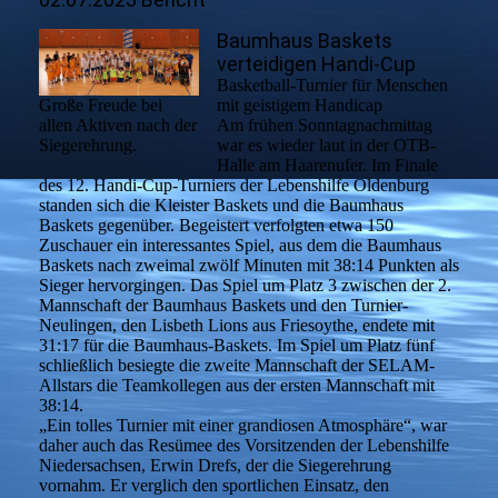
Baumhaus Baskets
verteidigen Handi-Cup
Basketball-Turnier für Menschen
Große Freude bei
mit geistigem Handicap
allen Aktiven nach der
Am frühen Sonntagnachmittag
Siegerehrung.
war es wieder laut in der OTB-
Halle am Haarenufer. Im Finale
des 12. Handi-Cup-Turniers der Lebenshilfe Oldenburg
standen sich die Kleister Baskets und die Baumhaus
Baskets gegenüber. Begeistert verfolgten etwa 150
Zuschauer ein interessantes Spiel, aus dem die Baumhaus
Baskets nach zweimal zwölf Minuten mit 38:14 Punkten als
Sieger hervorgingen. Das Spiel um Platz 3 zwischen der 2.
Mannschaft der Baumhaus Baskets und den Turnier-
Neulingen, den Lisbeth Lions aus Friesoythe, endete mit
31:17 für die Baumhaus-Baskets. Im Spiel um Platz fünf
schließlich besiegte die zweite Mannschaft der SELAM-
Allstars die Teamkollegen aus der ersten Mannschaft mit
38:14.
„Ein tolles Turnier mit einer grandiosen Atmosphäre“, war
daher auch das Resümee des Vorsitzenden der Lebenshilfe
Niedersachsen, Erwin Drefs, der die Siegerehrung
vornahm. Er verglich den sportlichen Einsatz, den