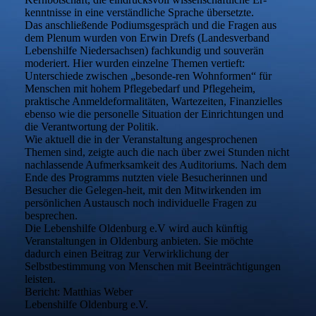
kenntnisse in eine verständliche Sprache übersetzte.
Das anschließende Podiumsgespräch und die Fragen aus
dem Plenum wurden von Erwin Drefs (Landesverband
Lebenshilfe Niedersachsen) fachkundig und souverän
moderiert. Hier wurden einzelne Themen vertieft:
Unterschiede zwischen „besonde-ren Wohnformen“ für
Menschen mit hohem Pflegebedarf und Pflegeheim,
praktische Anmeldeformalitäten, Wartezeiten, Finanzielles
ebenso wie die personelle Situation der Einrichtungen und
die Verantwortung der Politik.
Wie aktuell die in der Veranstaltung angesprochenen
Themen sind, zeigte auch die nach über zwei Stunden nicht
nachlassende Aufmerksamkeit des Auditoriums. Nach dem
Ende des Programms nutzten viele Besucherinnen und
Besucher die Gelegen-heit, mit den Mitwirkenden im
persönlichen Austausch noch individuelle Fragen zu
besprechen.
Die Lebenshilfe Oldenburg e.V wird auch künftig
Veranstaltungen in Oldenburg anbieten. Sie möchte
dadurch einen Beitrag zur Verwirklichung der
Selbstbestimmung von Menschen mit Beeinträchtigungen
leisten.
Bericht: Matthias Weber
Lebenshilfe Oldenburg e.V.