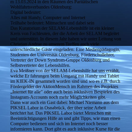
m 13.03.2024 in den Räumen des Paritätischen
Wohlfahrtsverbandes Oldenburg:
Digital bedeutet:
Alles mit Handy, Computer und Internet
Teilhabe bedeutet: Mitmachen und dabei sein
Das Kuratorium der SELAM-Lebenshilfe ist ein kleiner
Kreis von Fachleuten, der die Arbeit der SELAM begleitet
und unterstützt. In diesem Jahr haben wir unter Leitung von
Christian Andrae zu unserem Treffen auch viele
unterschiedliche Gäste eingeladen: Eine Medienpädagogin,
Studenten der Universität Oldenburg, Förderschullehrer,
Vertreter der Down Syndrom-Gruppe Oldenburg und
Selbstvertreter der Lebenshilfen.
Eva Meißner von der SELAM-Lebenshilfe hat uns erzählt,
welche Er fahrungen beim Umgang mit Handy und Tablet
im KIEK-IN gesammelt worden sind und wo es z.B. durch
Fördergelder der AktionMensch im Rahmen des Projektes
„Internet für alle“ oder auch beim inklusiven Bespielen des
Instagram-Accounts noch mehr Möglichkeiten gibt.
Dann war auch ein Gast dabei: Michael Niemann aus dem
PIKSEL Labor in Osnabrück, der über seine Arbeit
berichtet hat. Das PIKSEL Labor bietet Menschen mit
Beeinträchtigungen Hilfe an und gibt Tipps, wie man einen
Computer bedienen und sich im Internet noch besser
informieren kann. Dort gibt es auch inklusive Kurse für die